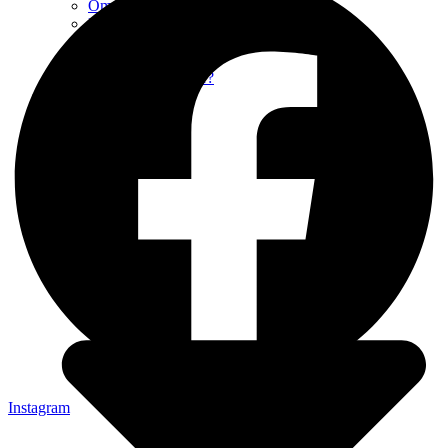
Om Skogakyrkan
Medarbetare
Församlingsråd
Omsorgsgrupp
Vill du bli volontär?
Aktiviteter
Instagram