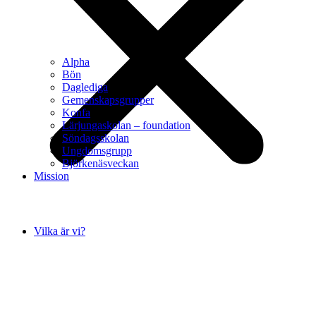
Alpha
Bön
Daglediga
Gemenskapsgrupper
Konfa
Lärjungaskolan – foundation
Söndagsskolan
Ungdomsgrupp
Björkenäsveckan
Mission
Vilka är vi?