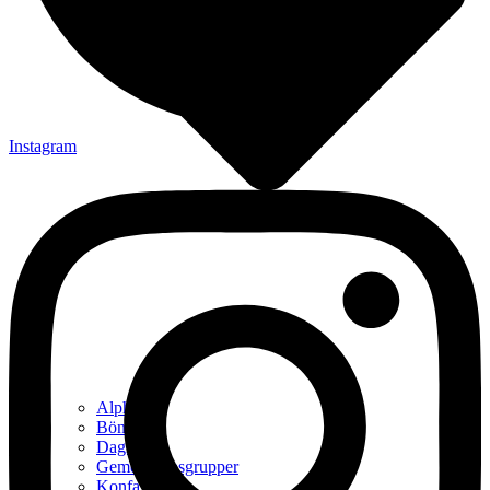
Instagram
Alpha
Bön
Daglediga
Gemenskapsgrupper
Konfa