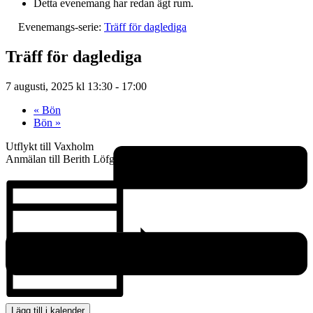
Detta evenemang har redan ägt rum.
Evenemangs-serie:
Träff för daglediga
Träff för daglediga
7 augusti, 2025 kl 13:30
-
17:00
«
Bön
Bön
»
Utflykt till Vaxholm
Anmälan till Berith Löfgren Andersson
Lägg till i kalender