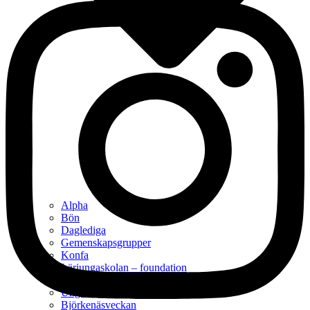
Alpha
Bön
Daglediga
Gemenskapsgrupper
Konfa
Lärjungaskolan – foundation
Söndagsskolan
Ungdomsgrupp
Björkenäsveckan