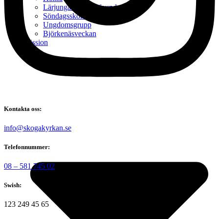
Lärjungaskolan – foundation
Söndagsskolan
Ungdomsgrupp
Björkenäsveckan
Mission
Kontakta oss:
@ofni
es.nakrykagoks
Telefonnummer:
08 – 581 745 02
Swish:
123 249 45 65