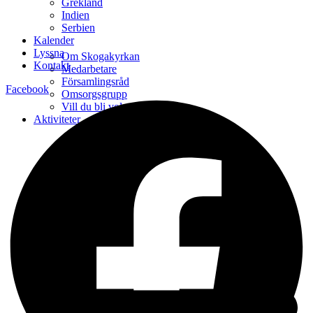
Grekland
Indien
Serbien
Kalender
Lyssna
Om Skogakyrkan
Kontakt
Medarbetare
Församlingsråd
Facebook
Omsorgsgrupp
Vill du bli volontär?
Aktiviteter