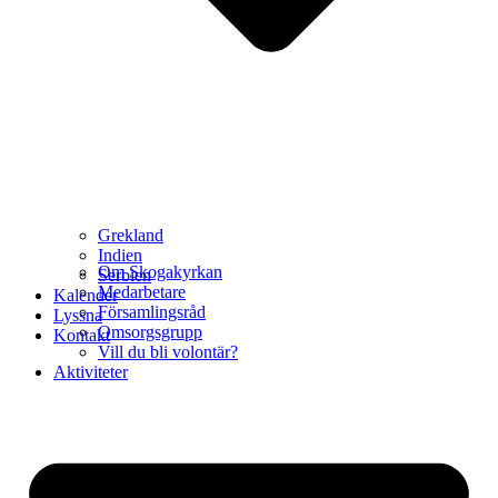
Grekland
Indien
Om Skogakyrkan
Serbien
Medarbetare
Kalender
Församlingsråd
Lyssna
Omsorgsgrupp
Kontakt
Vill du bli volontär?
Aktiviteter