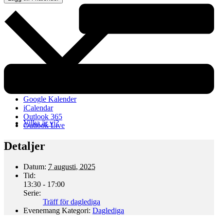
Google Kalender
iCalendar
Outlook 365
Vilka är vi?
Outlook Live
Detaljer
Datum:
7 augusti, 2025
Tid:
13:30 - 17:00
Serie:
Träff för daglediga
Evenemang Kategori:
Daglediga