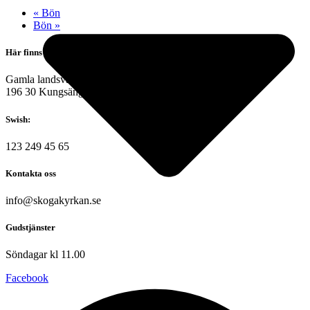
«
Bön
Bön
»
Här finns vi
Gamla landsvägen 6
196 30 Kungsängen
Swish:
123 249 45 65
Kontakta oss
info@skogakyrkan.se
Gudstjänster
Söndagar kl 11.00
Facebook