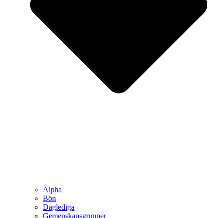
Alpha
Bön
Daglediga
Gemenskapsgrupper