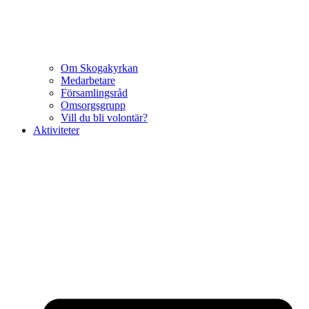
Om Skogakyrkan
Medarbetare
Församlingsråd
Omsorgsgrupp
Vill du bli volontär?
Aktiviteter