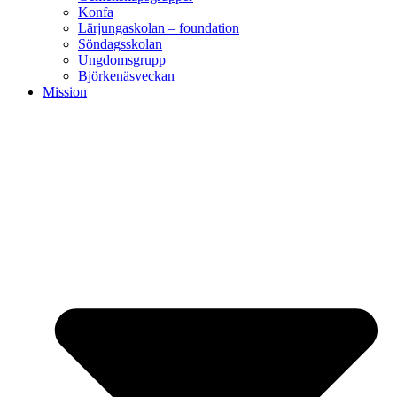
Konfa
Lärjungaskolan – foundation
Söndagsskolan
Ungdomsgrupp
Björkenäsveckan
Mission