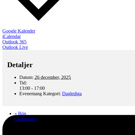
Google Kalender
iCalendar
Outlook 365
Outlook Live
Detaljer
Datum:
26 december, 2025
Tid:
13:00 - 17:00
Evenemang Kategori:
Daglediga
«
Bön
Gudstjänst
»
Här finns vi