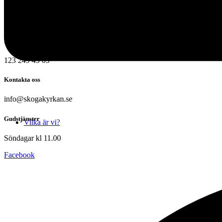
Gamla landsvägen 6
196 30 Kungsängen
Swish:
123 249 45 65
Kontakta oss
info@skogakyrkan.se
Gudstjänster
Vilka är vi?
Söndagar kl 11.00
Facebook