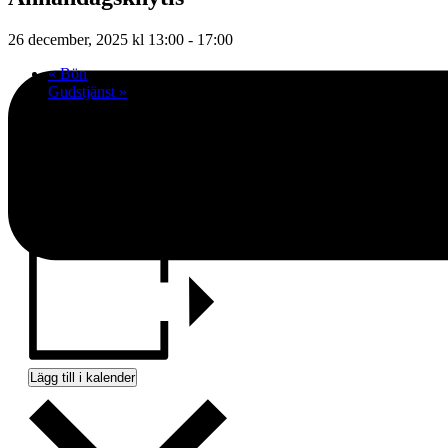
26 december, 2025 kl 13:00
-
17:00
«
Bön
Gudstjänst
»
VÄLKOMMEN
Till en eftermiddag med god mat, gemenskap mm
Vi tar med oss det vi vill äta och bjuda varandra på
Vi börjar kl 13.00
Lägg till i kalender