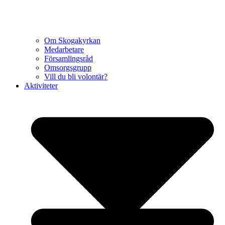
Om Skogakyrkan
Medarbetare
Församlingsråd
Omsorgsgrupp
Vill du bli volontär?
Aktiviteter