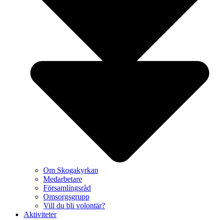
Om Skogakyrkan
Medarbetare
Församlingsråd
Omsorgsgrupp
Vill du bli volontär?
Aktiviteter