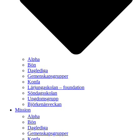
Alpha
Bön
Daglediga
Gemenskapsgrupper
Konfa
Lärjungaskolan – foundation
Söndagsskolan
Ungdomsgrupp
Björkenäsveckan
Mission
Alpha
Bön
Daglediga
Gemenskapsgrupper
Konfa