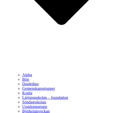
Alpha
Bön
Daglediga
Gemenskapsgrupper
Konfa
Lärjungaskolan – foundation
Söndagsskolan
Ungdomsgrupp
Björkenäsveckan