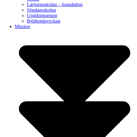
Lärjungaskolan – foundation
Söndagsskolan
Ungdomsgrupp
Björkenäsveckan
Mission