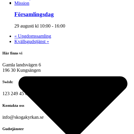
Mission
Församlingsdag
29 augusti kl 10:00
-
16:00
«
Ungdomssamling
Kvällsgudstjänst
»
Här finns vi
Gamla landsvägen 6
196 30 Kungsängen
Swish:
123 249 45 65
Kontakta oss
info@skogakyrkan.se
Gudstjänster