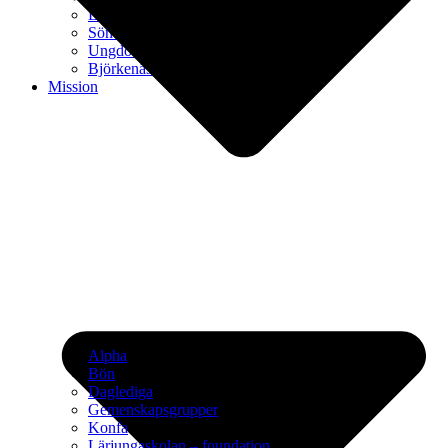
Lärjungaskolan – foundation
Söndagsskolan
Ungdomsgrupp
Björkenäsveckan
Mission
Alpha
Bön
Daglediga
Gemenskapsgrupper
Konfa
Lärjungaskolan – foundation