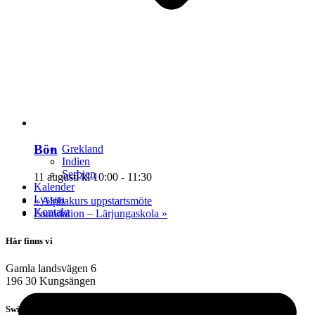
Bön
Grekland
Indien
Serbien
11 augusti kl 10:00
-
11:30
Kalender
Lyssna
«
Alphakurs uppstartsmöte
Kontakt
Foundation – Lärjungaskola
»
Här finns vi
Gamla landsvägen 6
196 30 Kungsängen
Swish: