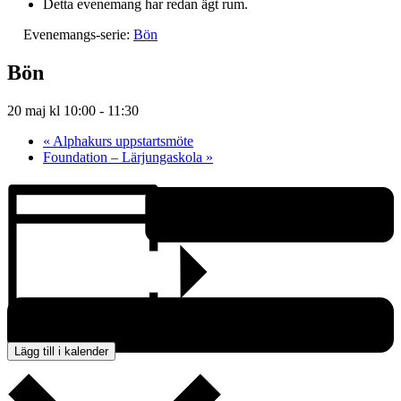
Detta evenemang har redan ägt rum.
Evenemangs-serie:
Bön
Bön
20 maj kl 10:00
-
11:30
«
Alphakurs uppstartsmöte
Foundation – Lärjungaskola
»
Lägg till i kalender