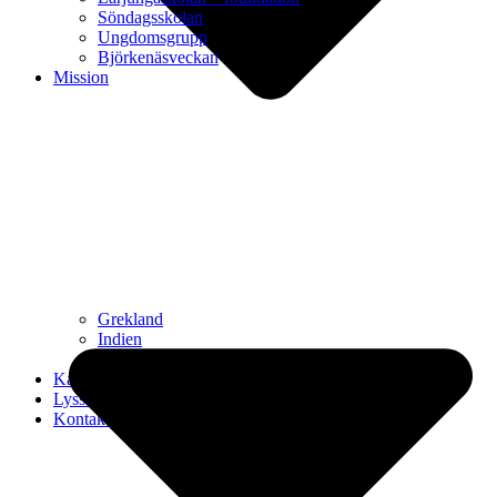
Söndagsskolan
Ungdomsgrupp
Björkenäsveckan
Mission
Grekland
Indien
Serbien
Kalender
Lyssna
Kontakt