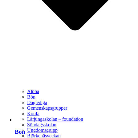
Alpha
Bön
Daglediga
Gemenskapsgrupper
Konfa
Lärjungaskolan – foundation
Söndagsskolan
Ungdomsgrupp
Bön
Björkenäsveckan