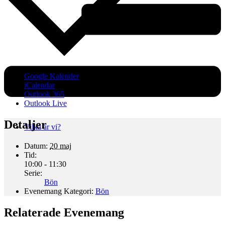
Google Kalender
iCalendar
Outlook 365
Outlook Live
Detaljer
Vilka är vi?
Datum:
20 maj
Tid:
10:00 - 11:30
Serie:
Bön
Evenemang Kategori:
Bön
Relaterade Evenemang