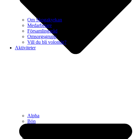
Om Skogakyrkan
Medarbetare
Församlingsråd
Omsorgsgrupp
Vill du bli volontär?
Aktiviteter
Alpha
Bön
Daglediga
Gemenskapsgrupper
Konfa