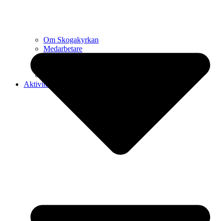
Om Skogakyrkan
Medarbetare
Församlingsråd
Omsorgsgrupp
Vill du bli volontär?
Aktiviteter