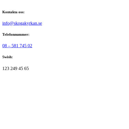
Kontakta oss:
@ofni
es.nakrykagoks
Telefonnummer:
08 – 581 745 02
Swish:
123 249 45 65