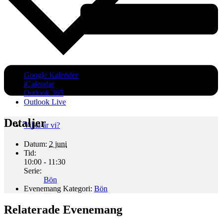
Google Kalender
iCalendar
Outlook 365
Outlook Live
Detaljer
Vilka är vi?
Datum:
2 juni
Tid:
10:00 - 11:30
Serie:
Bön
Evenemang Kategori:
Bön
Relaterade Evenemang