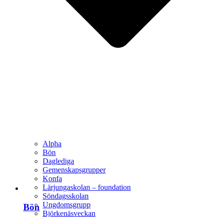
Alpha
Bön
Daglediga
Gemenskapsgrupper
Konfa
Lärjungaskolan – foundation
Söndagsskolan
Ungdomsgrupp
Bön
Björkenäsveckan