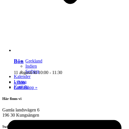
Bön
Grekland
Indien
Serbien
11 augusti kl 10:00
-
11:30
Kalender
Lyssna
«
Bön
Kontakt
Café Hopp
»
Här finns vi
Gamla landsvägen 6
196 30 Kungsängen
Swish: