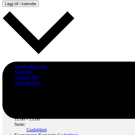
Lägg till i kalender
Google Kalender
iCalendar
Outlook 365
Outlook Live
Detaljer
Datum:
18 januari
Tid:
11:00 - 13:00
Serie:
Gudstjänst