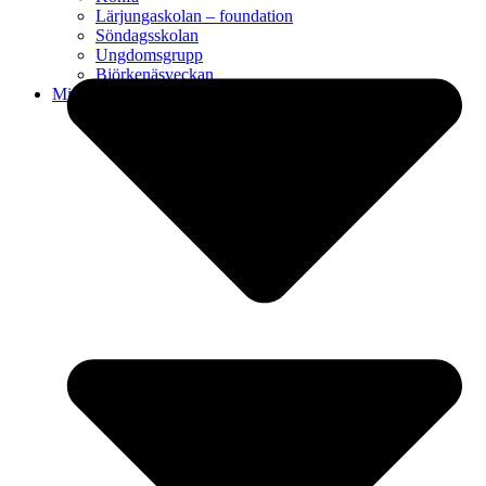
Lärjungaskolan – foundation
Söndagsskolan
Ungdomsgrupp
Björkenäsveckan
Mission