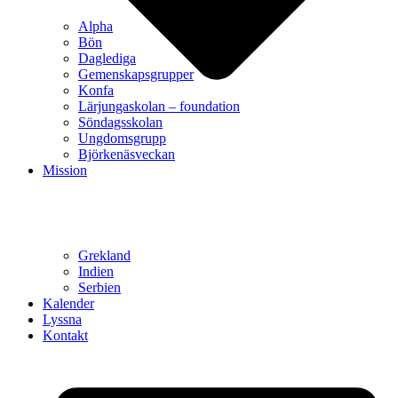
Alpha
Bön
Daglediga
Gemenskapsgrupper
Konfa
Lärjungaskolan – foundation
Söndagsskolan
Ungdomsgrupp
Björkenäsveckan
Mission
Grekland
Indien
Serbien
Kalender
Lyssna
Kontakt