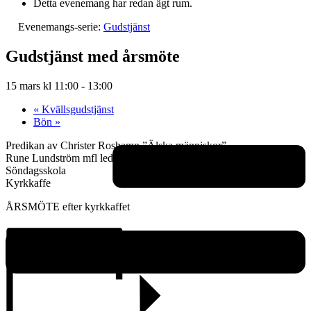
Detta evenemang har redan ägt rum.
Evenemangs-serie:
Gudstjänst
Gudstjänst med årsmöte
15 mars kl 11:00
-
13:00
«
Kvällsgudstjänst
Bön
»
Predikan av Christer Roshamn ”Älska människor”
Rune Lundström mfl leder musiken
Söndagsskola
Kyrkkaffe
ÅRSMÖTE efter kyrkkaffet