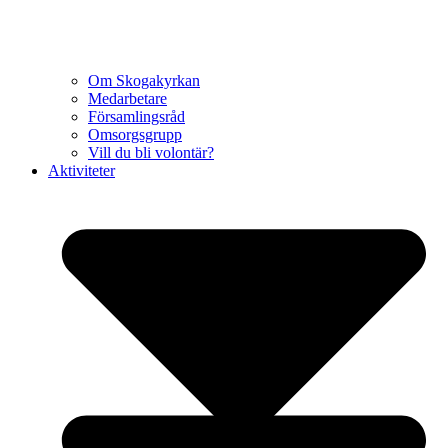
Om Skogakyrkan
Medarbetare
Församlingsråd
Omsorgsgrupp
Vill du bli volontär?
Aktiviteter