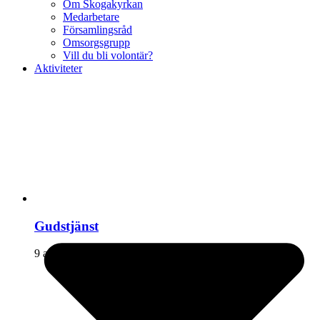
Om Skogakyrkan
Medarbetare
Församlingsråd
Omsorgsgrupp
Vill du bli volontär?
Aktiviteter
Gudstjänst
9 augusti kl 11:00
-
13:00