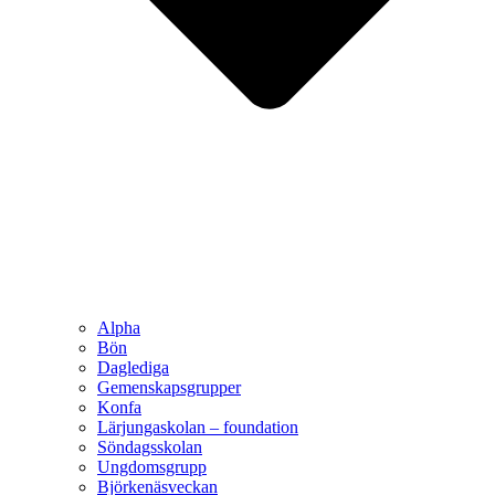
Alpha
Bön
Daglediga
Gemenskapsgrupper
Konfa
Lärjungaskolan – foundation
Söndagsskolan
Ungdomsgrupp
Björkenäsveckan