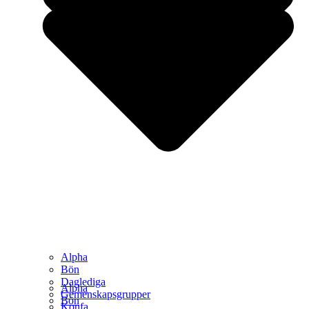
Alpha
Bön
Daglediga
Alpha
Gemenskapsgrupper
Bön
Konfa