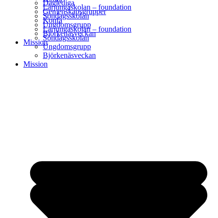
Daglediga
Lärjungaskolan – foundation
Gemenskapsgrupper
Söndagsskolan
Konfa
Ungdomsgrupp
Lärjungaskolan – foundation
Björkenäsveckan
Söndagsskolan
Mission
Ungdomsgrupp
Björkenäsveckan
Mission