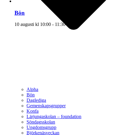
Bön
10 augusti kl 10:00
-
11:30
Alpha
Bön
Daglediga
Gemenskapsgrupper
Konfa
Lärjungaskolan – foundation
Söndagsskolan
Ungdomsgrupp
Björkenäsveckan