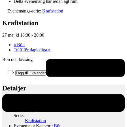
Detta evenemang har redan ägt rum.
Evenemangs-serie:
Kraftstation
Kraftstation
27 maj kl 18:30
-
20:00
«
Bön
Träff för daglediga
»
Bön och lovsång
Lägg till i kalender
Detaljer
Datum:
27 maj
Tid:
18:30 - 20:00
Serie:
Kraftstation
Evenemang Kategori:
Bön