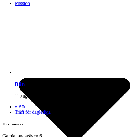
Mission
Bön
11 augusti kl 10:00
-
11:30
«
Bön
Träff för daglediga
»
Här finns vi
Gamla landsvägen 6