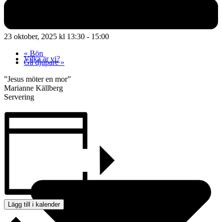
Träff för daglediga
23 oktober, 2025 kl 13:30
-
15:00
«
Bön
Vilka är vi?
Gå djupare
»
”Jesus möter en mor”
Marianne Källberg
Servering
Lägg till i kalender