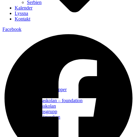
Serbien
Kalender
Lyssna
Kontakt
Facebook
Alpha
Bön
Daglediga
Gemenskapsgrupper
Konfa
Lärjungaskolan – foundation
Söndagsskolan
Ungdomsgrupp
Björkenäsveckan
Mission