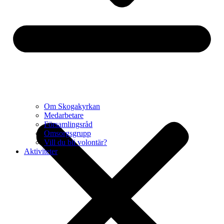
Om Skogakyrkan
Medarbetare
Församlingsråd
Omsorgsgrupp
Vill du bli volontär?
Aktiviteter