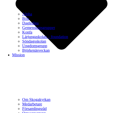
Alpha
Bön
Daglediga
Gemenskapsgrupper
Konfa
Lärjungaskolan – foundation
Söndagsskolan
Ungdomsgrupp
Björkenäsveckan
Mission
Om Skogakyrkan
Medarbetare
Församlingsråd