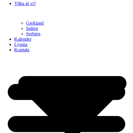
Vilka är vi?
Grekland
Indien
Serbien
Kalender
Lyssna
Kontakt