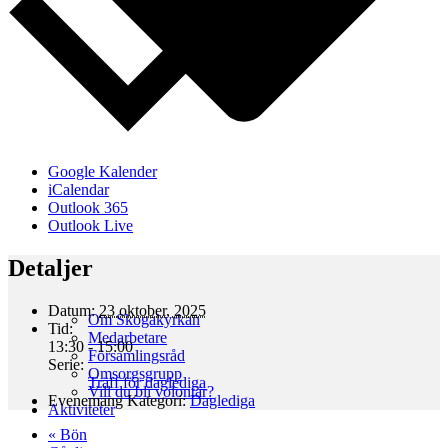
Google Kalender
iCalendar
Outlook 365
Outlook Live
Detaljer
Datum:
23 oktober, 2025
Om Skogakyrkan
Tid:
Medarbetare
13:30 - 15:00
Församlingsråd
Serie:
Omsorgsgrupp
Träff för daglediga
Vill du bli volontär?
Evenemang Kategori:
Daglediga
Aktiviteter
«
Bön