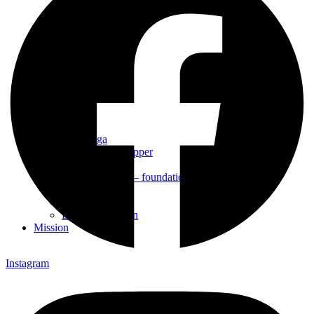
Alpha
Bön
Daglediga
Gemenskapsgrupper
Konfa
Lärjungaskolan – foundation
Söndagsskolan
Ungdomsgrupp
Björkenäsveckan
Mission
Instagram