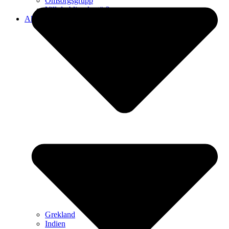
Omsorgsgrupp
Vill du bli volontär?
Aktiviteter
Grekland
Indien