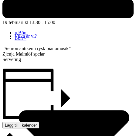
Träff för daglediga
19 februari kl 13:30
-
15:00
«
Bön
Vilka är vi?
Bön
»
”Senromantiken i rysk pianomusik”
Zjenja Malmlöf spelar
Servering
Lägg till i kalender