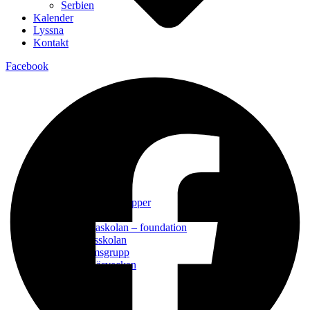
Serbien
Kalender
Lyssna
Kontakt
Facebook
Alpha
Bön
Daglediga
Gemenskapsgrupper
Konfa
Lärjungaskolan – foundation
Söndagsskolan
Ungdomsgrupp
Björkenäsveckan
Mission