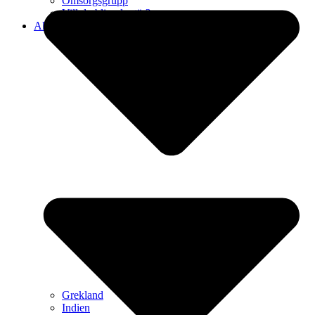
Omsorgsgrupp
Vill du bli volontär?
Aktiviteter
Grekland
Indien