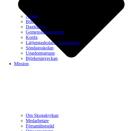
Alpha
Bön
Daglediga
Gemenskapsgrupper
Konfa
Lärjungaskolan – foundation
Söndagsskolan
Ungdomsgrupp
Björkenäsveckan
Mission
Om Skogakyrkan
Medarbetare
Församlingsråd