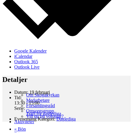
Google Kalender
iCalendar
Outlook 365
Outlook Live
Detaljer
Datum:
19 februari
Om Skogakyrkan
Tid:
Medarbetare
13:30 - 15:00
Församlingsråd
Serie:
Omsorgsgrupp
Träff för daglediga
Vill du bli volontär?
Evenemang Kategori:
Daglediga
Aktiviteter
«
Bön