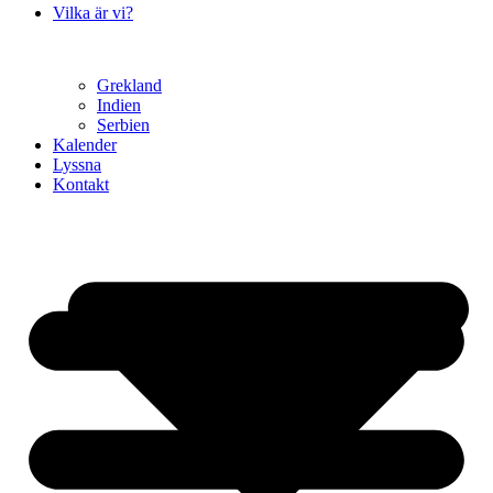
Vilka är vi?
Grekland
Indien
Serbien
Kalender
Lyssna
Kontakt