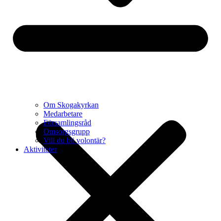
Om Skogakyrkan
Medarbetare
Församlingsråd
Omsorgsgrupp
Vill du bli volontär?
Aktiviteter