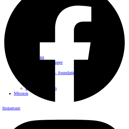
Alpha
Bön
Daglediga
Gemenskapsgrupper
Konfa
Lärjungaskolan – foundation
Söndagsskolan
Ungdomsgrupp
Björkenäsveckan
Mission
Instagram