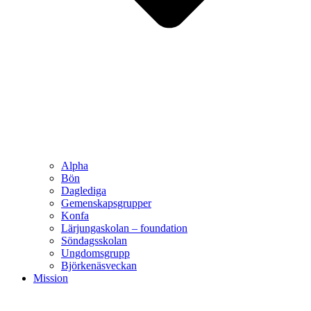
Alpha
Bön
Daglediga
Gemenskapsgrupper
Konfa
Lärjungaskolan – foundation
Söndagsskolan
Ungdomsgrupp
Björkenäsveckan
Mission