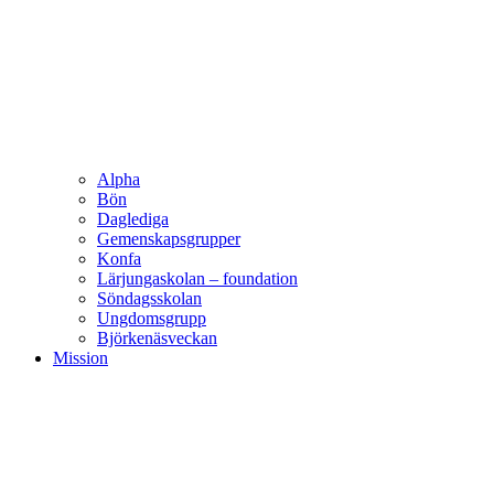
Alpha
Bön
Daglediga
Gemenskapsgrupper
Konfa
Lärjungaskolan – foundation
Söndagsskolan
Ungdomsgrupp
Björkenäsveckan
Mission