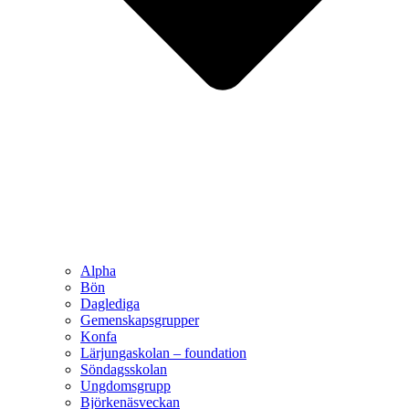
Alpha
Bön
Daglediga
Gemenskapsgrupper
Konfa
Lärjungaskolan – foundation
Söndagsskolan
Ungdomsgrupp
Björkenäsveckan